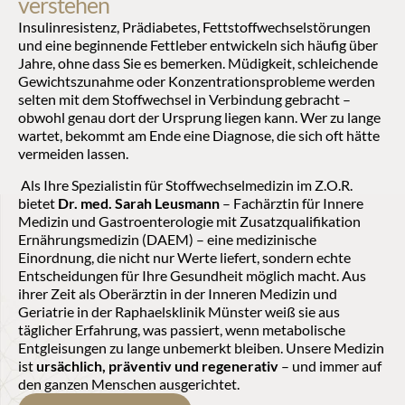
verstehen
Insulinresistenz, Prädiabetes, Fettstoffwechselstörungen 
und eine beginnende Fettleber entwickeln sich häufig über 
Jahre, ohne dass Sie es bemerken. Müdigkeit, schleichende 
Gewichtszunahme oder Konzentrationsprobleme werden 
selten mit dem Stoffwechsel in Verbindung gebracht – 
obwohl genau dort der Ursprung liegen kann. Wer zu lange 
wartet, bekommt am Ende eine Diagnose, die sich oft hätte 
vermeiden lassen.
 Als Ihre Spezialistin für Stoffwechselmedizin im Z.O.R. 
bietet 
Dr. med. Sarah Leusmann
 – Fachärztin für Innere 
Medizin und Gastroenterologie mit Zusatzqualifikation 
Ernährungsmedizin (DAEM) – eine medizinische 
Einordnung, die nicht nur Werte liefert, sondern echte 
Entscheidungen für Ihre Gesundheit möglich macht. Aus 
ihrer Zeit als Oberärztin in der Inneren Medizin und 
Geriatrie in der Raphaelsklinik Münster weiß sie aus 
täglicher Erfahrung, was passiert, wenn metabolische 
Entgleisungen zu lange unbemerkt bleiben. Unsere Medizin 
ist 
ursächlich, präventiv und regenerativ
 – und immer auf 
den ganzen Menschen ausgerichtet.