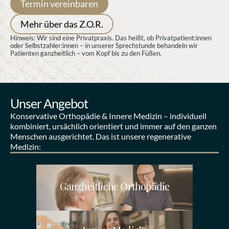
Termin vereinbaren
Mehr über das Z.O.R.
Hinweis: Wir sind eine Privatpraxis. Das heißt, ob Privatpatient:innen 
oder Selbstzahler:innen – in unserer Sprechstunde behandeln wir 
Patienten ganzheitlich – vom Kopf bis zu den Füßen.
Unser Angebot
Konservative Orthopädie & Innere Medizin – individuell 
kombiniert, ursächlich orientiert und immer auf den ganzen 
Menschen ausgerichtet. Das ist unsere regenerative 
Medizin:
Ganzheitliche Orthopädie